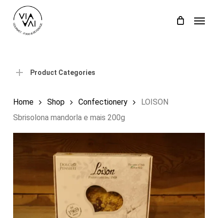
Skip
Menu
to
Close
Cart
Cart
main
content
Product Categories
Home
Shop
Confectionery
LOISON
Sbrisolona mandorla e mais 200g