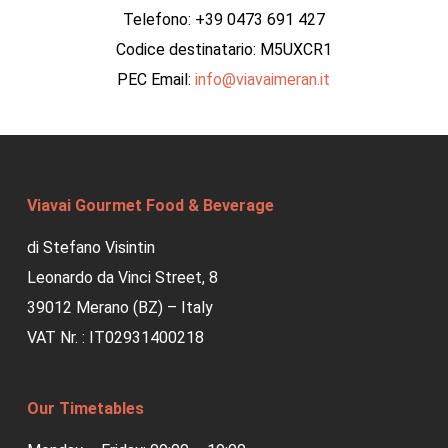
Telefono: +39 0473 691 427
Codice destinatario: M5UXCR1
PEC Email:
info@viavaimeran.it
Viavai Gourmet Food & Beverage
di Stefano Visintin
Leonardo da Vinci Street, 8
39012 Merano (BZ) – Italy
VAT Nr. : IT02931400218
Our Timetables