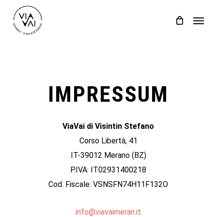
Skip
Menu
to
Close
Cart
Cart
main
content
IMPRESSUM
ViaVai di Visintin Stefano
Corso Libertà, 41
IT-39012 Merano (BZ)
P.IVA: IT02931400218
Cod. Fiscale: VSNSFN74H11F132O
info@viavaimeran.it