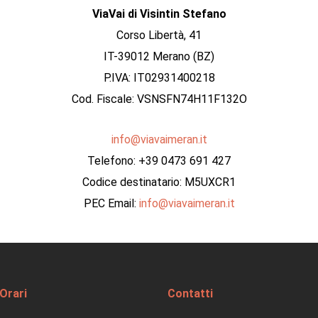
ViaVai di Visintin Stefano
Corso Libertà, 41
IT-39012 Merano (BZ)
P.IVA: IT02931400218
Cod. Fiscale: VSNSFN74H11F132O
info@viavaimeran.it
Telefono: +39 0473 691 427
Codice destinatario: M5UXCR1
PEC Email:
info@viavaimeran.it
 Orari
Contatti