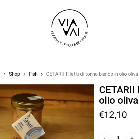
Cart
e
Shop
Fish
CETARII Filetti di tonno bianco in olio oliv
CETARII F
olio oliv
€
12,10