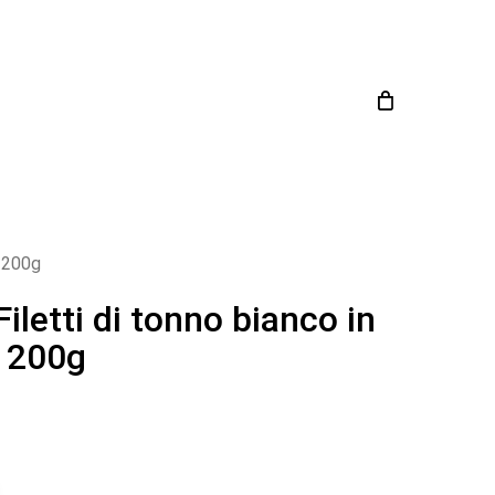
Close
Cart
a 200g
iletti di tonno bianco in
a 200g