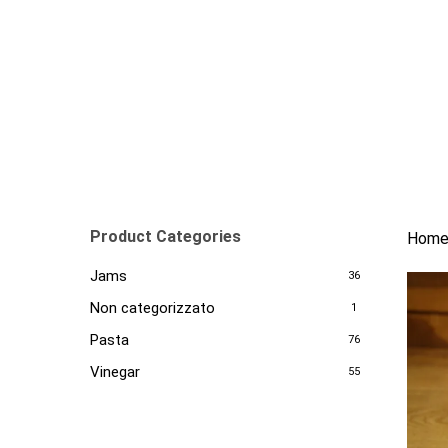
Skip
to
main
content
Product Categories
Hom
Jams
36
Non categorizzato
1
Pasta
76
Vinegar
55