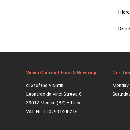
Il lor
Da ma
Viavai Gourmet Food & Beverage
Our Tim
di Stefano Visintin
Monday –
Leonardo da Vinci Street, 8
Saturday
39012 Merano (BZ) – Italy
VAT Nr. : IT02931400218