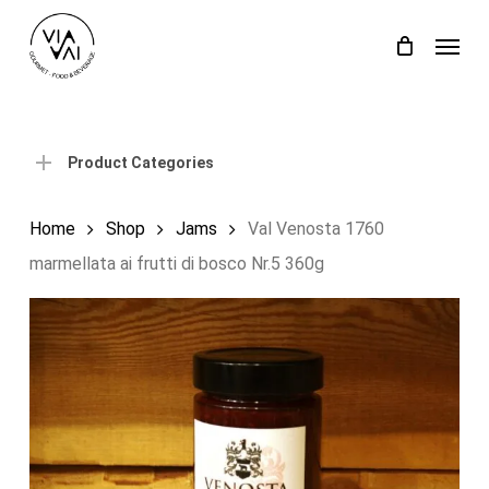
Skip
Menu
to
Close
Cart
Cart
main
content
Product Categories
Home
Shop
Jams
Val Venosta 1760
marmellata ai frutti di bosco Nr.5 360g