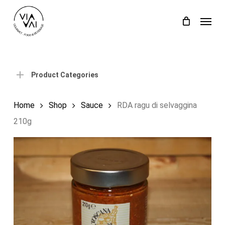
Skip
Menu
to
Close
Cart
Cart
main
content
Product Categories
Home
Shop
Sauce
RDA ragu di selvaggina
210g