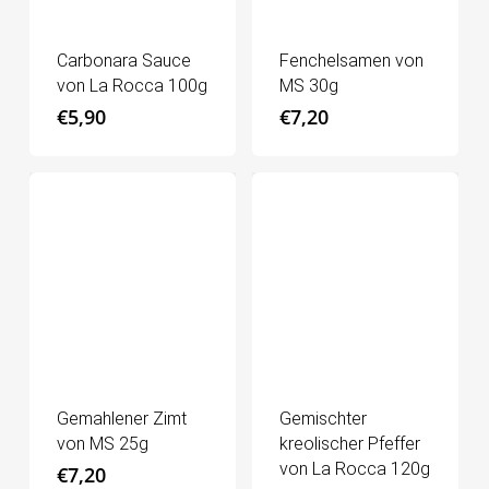
Carbonara Sauce
Fenchelsamen von
von La Rocca 100g
MS 30g
€
5,90
€
7,20
Gemahlener Zimt
Gemischter
von MS 25g
kreolischer Pfeffer
von La Rocca 120g
€
7,20