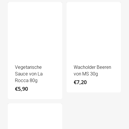
Vegetarische
Wacholder Beeren
Sauce von La
von MS 30g
Rocca 80g
€
7,20
€
5,90