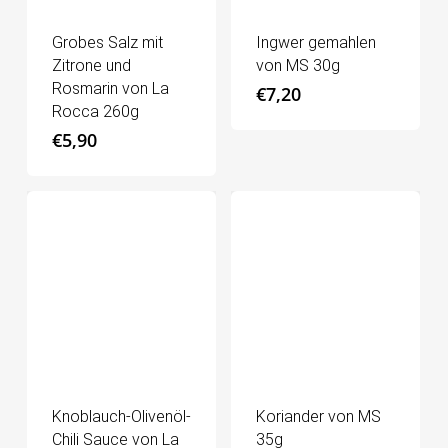
Grobes Salz mit
Ingwer gemahlen
Zitrone und
von MS 30g
Rosmarin von La
€
7,20
Rocca 260g
€
5,90
Knoblauch-Olivenöl-
Koriander von MS
Chili Sauce von La
35g