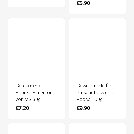
€
5,90
Geräucherte
Gewürzmühle für
Paprika Pimentòn
Bruschetta von La
von MS 30g
Rocca 100g
€
7,20
€
9,90