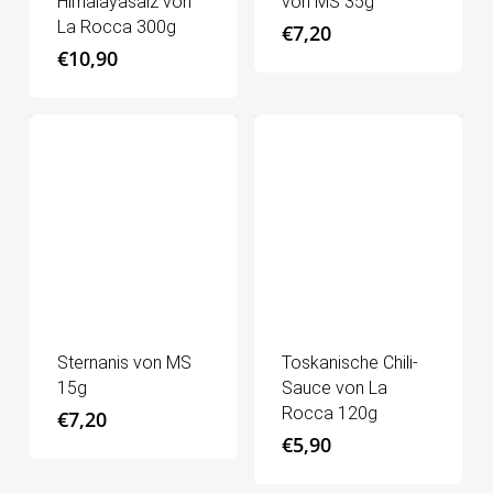
Himalayasalz von
von MS 35g
La Rocca 300g
€
7,20
€
10,90
Sternanis von MS
Toskanische Chili-
15g
Sauce von La
Rocca 120g
€
7,20
€
5,90