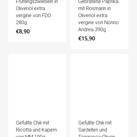
Frühlingszwiebeln in
Gebratene Paprika
Olivenöl extra
mit Rosmarin in
vergine von FDO
Olivenöl extra
280g
vergine von Nonno
Andrea 390g
€
8,90
€
15,90
Gefüllte Chili mit
Gefüllte Chili mit
Ricotta und Kapern
Sardellen und
von MM 190g
Taggiasca-Oliven