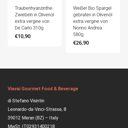
Traubenhyanzinthe-
Weißer Bio Spargel
Zwiebeln in Olivenöl
gebraten in Olivenöl
extra vergine von
extra vergine von
De Carlo 310g
Nonno Andrea
580g
€
10,90
€
26,90
Viavai Gourmet Food & Beverage
di Stefano Visintin
Leonardo-da-Vinci-Strasse, 8
39012 Meran (BZ) – Italy
MwSt: IT02931400218