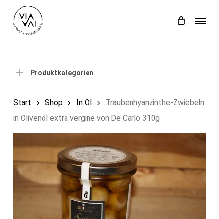
Skip
Menu
to
Close
Einkaufswagen
Cart
main
content
Produktkategorien
Start
Shop
In Öl
Traubenhyanzinthe-Zwiebeln
in Olivenöl extra vergine von De Carlo 310g