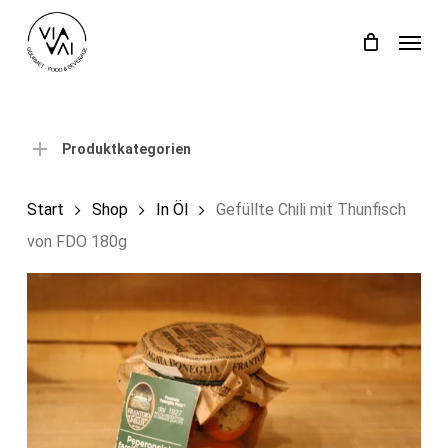
Skip
Menu
to
Close
Einkaufswagen
Cart
main
content
Produktkategorien
Start
Shop
In Öl
Gefüllte Chili mit Thunfisch
von FDO 180g