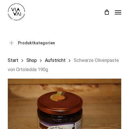
Skip
Menu
to
Close
Einkaufswagen
Cart
main
content
Produktkategorien
Start
Shop
Aufstricht
Schwarze Olivenpaste
von Ortoledda 190g