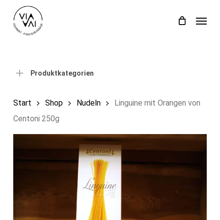
Skip
Menu
to
Close
Einkaufswagen
Cart
main
content
Produktkategorien
Start
Shop
Nudeln
Linguine mit Orangen von
Centoni 250g