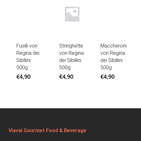
Fusilli von
Stringhette
Maccheroni
Regina dei
von Regina
von Regina
Sibillini
dei Sibillini
dei Sibillini
500g
500g
500g
€
4,90
€
4,90
€
4,90
Viavai Gourmet Food & Beverage