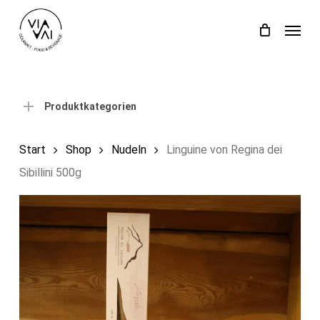
Skip
Menu
to
Close
Einkaufswagen
Cart
main
content
Produktkategorien
Start
Shop
Nudeln
Linguine von Regina dei
Sibillini 500g