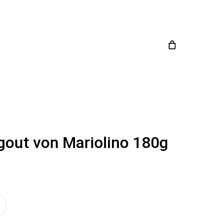
Close
en
Cart
gout von Mariolino 180g