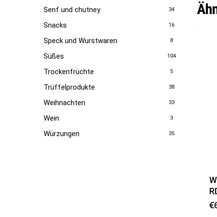
Ähn
Senf und chutney
34
Snacks
16
Speck und Wurstwaren
8
Süßes
104
Trockenfrüchte
5
Trüffelprodukte
38
Weihnachten
33
Wein
3
Würzungen
35
W
R
€