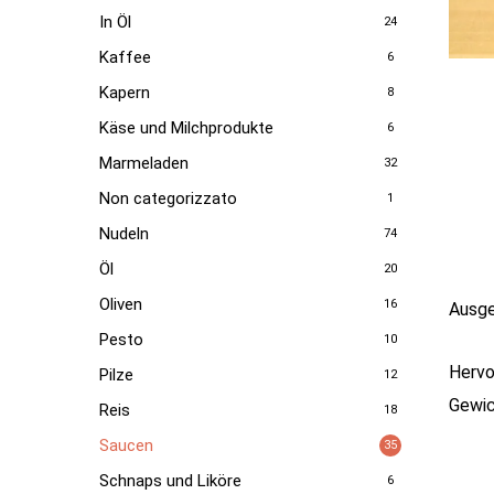
In Öl
24
Kaffee
6
Kapern
8
Käse und Milchprodukte
6
Marmeladen
32
Non categorizzato
1
Nudeln
74
Öl
20
Oliven
16
Ausge
Pesto
10
Hervo
Pilze
12
Gewic
Reis
18
Saucen
35
Schnaps und Liköre
6