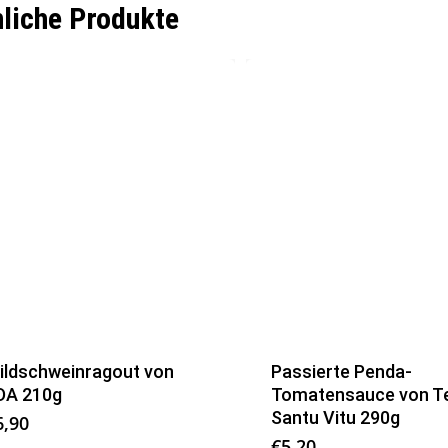
liche Produkte
ildschweinragout von
Passierte Penda-
DA 210g
Tomatensauce von Te
Santu Vitu 290g
6,90
€
5,20