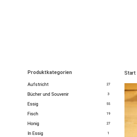
Skip
to
main
content
Produktkategorien
Start
Aufstricht
27
Bücher und Souvenir
3
Essig
55
Fisch
19
Honig
27
In Essig
1