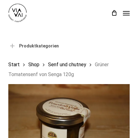
Skip
Menu
to
Close
Einkaufswagen
Cart
main
content
Produktkategorien
Start
Shop
Senf und chutney
Grüner
Tomatensenf von Senga 120g