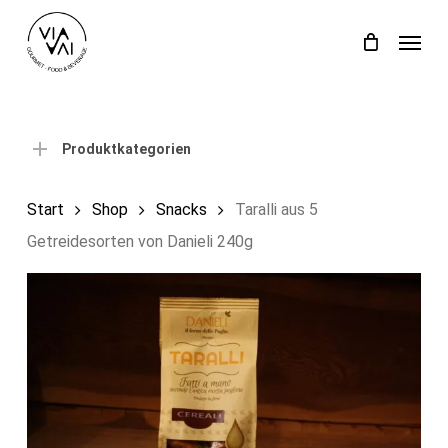
Skip
Menu
to
Close
Einkaufswagen
Cart
main
content
Produktkategorien
Start
Shop
Snacks
Taralli aus 5
Getreidesorten von Danieli 240g