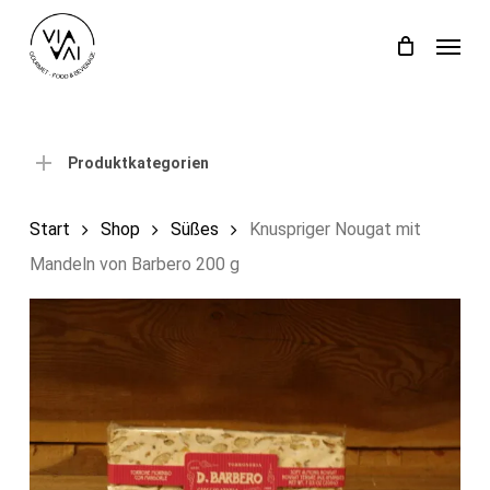
Skip
Menu
to
Close
Einkaufswagen
Cart
main
content
Produktkategorien
Start
Shop
Süßes
Knuspriger Nougat mit
Mandeln von Barbero 200 g