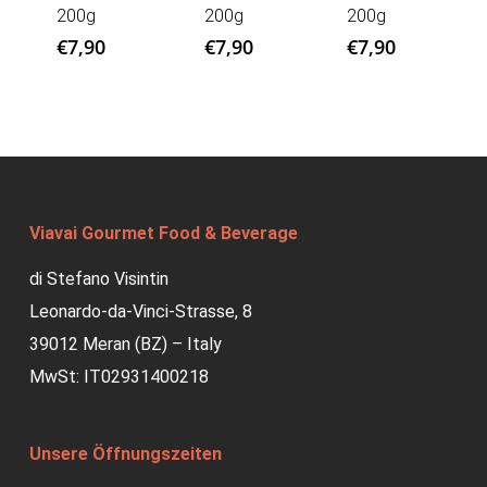
200g
200g
200g
€
7,90
€
7,90
€
7,90
Viavai Gourmet Food & Beverage
di Stefano Visintin
Leonardo-da-Vinci-Strasse, 8
39012 Meran (BZ) – Italy
MwSt: IT02931400218
Unsere Öffnungszeiten