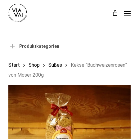
Skip
Menu
to
Close
Einkaufswagen
Cart
main
content
Produktkategorien
Start
Shop
Süßes
Kekse “Buchweizenrosen”
von Moser 200g