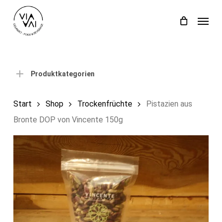
Skip
Menu
to
Close
Einkaufswagen
Cart
main
content
Produktkategorien
Start
Shop
Trockenfrüchte
Pistazien aus
Bronte DOP von Vincente 150g