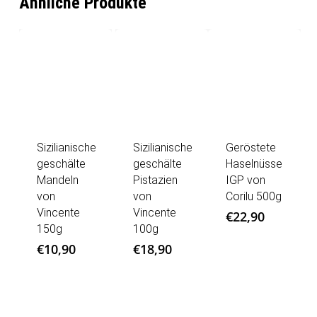
Ähnliche Produkte
Sizilianische
Sizilianische
Geröstete
geschälte
geschälte
Haselnüsse
Mandeln
Pistazien
IGP von
von
von
Corilu 500g
Vincente
Vincente
€
22,90
150g
100g
€
10,90
€
18,90