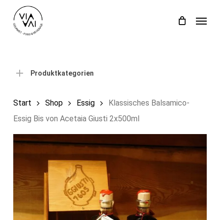
Skip
Menu
to
Close
Einkaufswagen
Cart
main
content
Produktkategorien
Start
Shop
Essig
Klassisches Balsamico-
Essig Bis von Acetaia Giusti 2x500ml