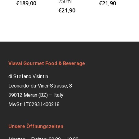
250ml
€
189,00
€
21,90
€
21,90
Viavai Gourmet Food & Beverage
di Stefano Visintin
Leonardo-da-Vinci-Strasse, 8
39012 Meran (BZ) – Italy
MwSt: IT02931400218
Unsere Öffnungszeiten