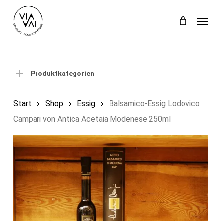
Skip
Menu
to
Close
Einkaufswagen
Cart
main
content
Produktkategorien
Start
Shop
Essig
Balsamico-Essig Lodovico
Campari von Antica Acetaia Modenese 250ml