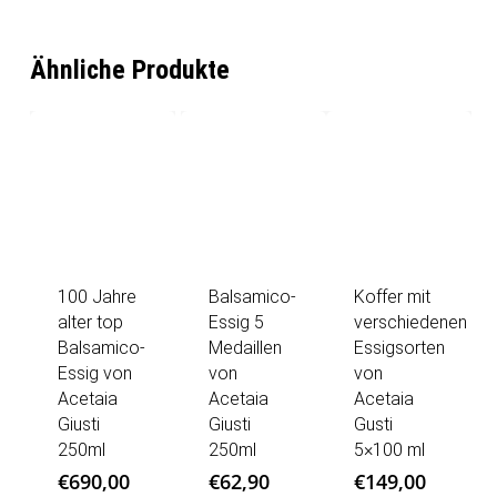
Ähnliche Produkte
100 Jahre
Balsamico-
Koffer mit
alter top
Essig 5
verschiedenen
Balsamico-
Medaillen
Essigsorten
Essig von
von
von
Acetaia
Acetaia
Acetaia
Giusti
Giusti
Gusti
250ml
250ml
5×100 ml
€
690,00
€
62,90
€
149,00