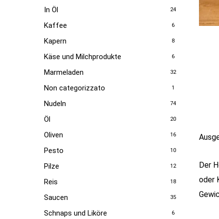
In Öl
24
Kaffee
6
Kapern
8
Käse und Milchprodukte
6
Marmeladen
32
Non categorizzato
1
Nudeln
74
Öl
20
Oliven
16
Ausge
Pesto
10
Der H
Pilze
12
oder 
Reis
18
Gewic
Saucen
35
Schnaps und Liköre
6