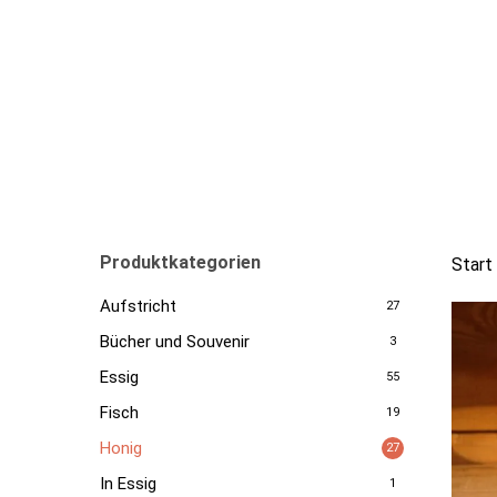
Skip
to
main
content
Produktkategorien
Start
Aufstricht
27
Bücher und Souvenir
3
Essig
55
Fisch
19
Honig
27
In Essig
1