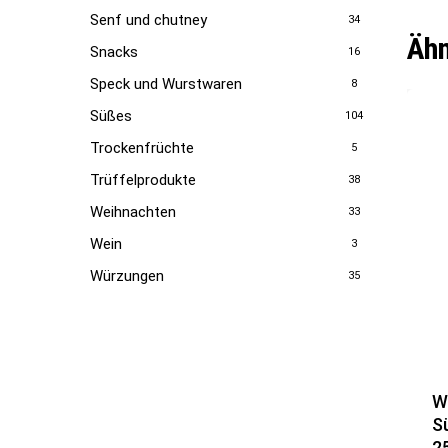
Senf und chutney
34
Ähn
Snacks
16
Speck und Wurstwaren
8
Süßes
104
Trockenfrüchte
5
Trüffelprodukte
38
Weihnachten
33
Wein
3
Würzungen
35
W
S
2