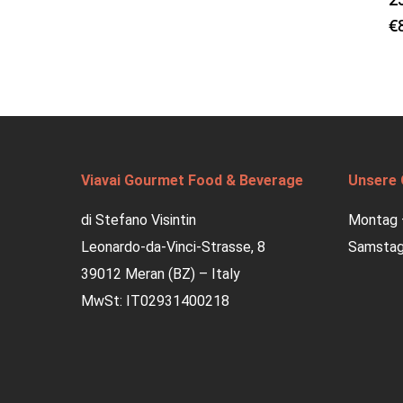
€
Viavai Gourmet Food & Beverage
Unsere 
di Stefano Visintin
Montag –
Leonardo-da-Vinci-Strasse, 8
Samstag:
39012 Meran (BZ) – Italy
MwSt: IT02931400218