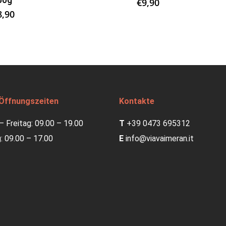
€
9,90
8,90
Öffnungszeiten
Kontakte
 Freitag: 09.00 – 19.00
T
+39 0473 695312
 09.00 – 17.00
E
info@viavaimeran.it