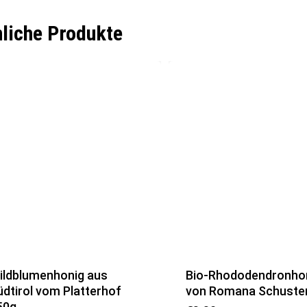
liche Produkte
ildblumenhonig aus
Bio-Rhododendronho
üdtirol vom Platterhof
von Romana Schuste
50g