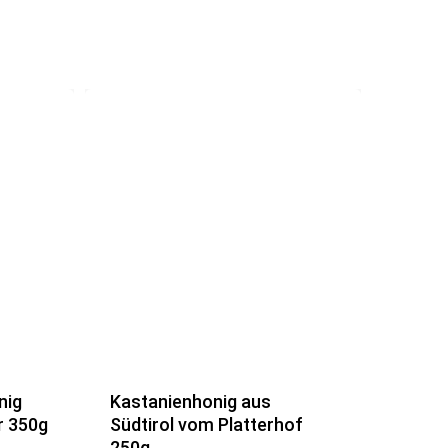
nig
Kastanienhonig aus
r 350g
Südtirol vom Platterhof
250g