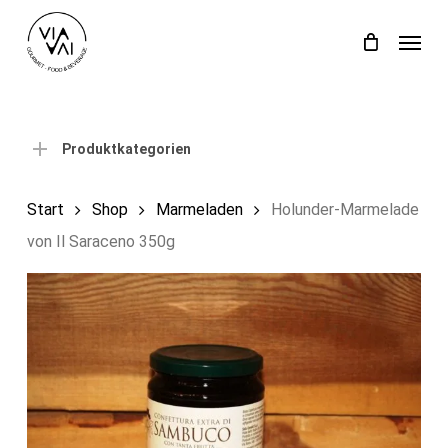
Skip
Menu
to
Close
Einkaufswagen
Cart
main
content
Produktkategorien
Start
Shop
Marmeladen
Holunder-Marmelade
von Il Saraceno 350g