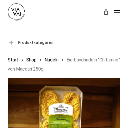
Skip
Menu
to
Close
Einkaufswagen
Cart
main
content
Produktkategorien
Start
Shop
Nudeln
Eierbandnudeln “Chitarrine”
von Maccari 250g