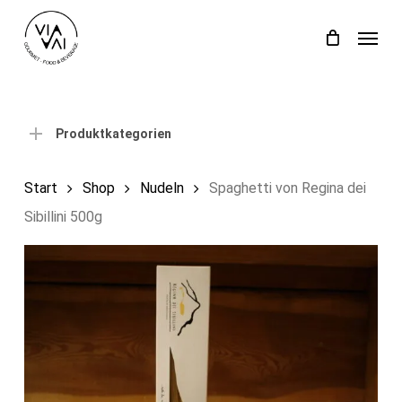
Skip
Menu
to
Close
Einkaufswagen
Cart
main
content
Produktkategorien
Start
Shop
Nudeln
Spaghetti von Regina dei
Sibillini 500g