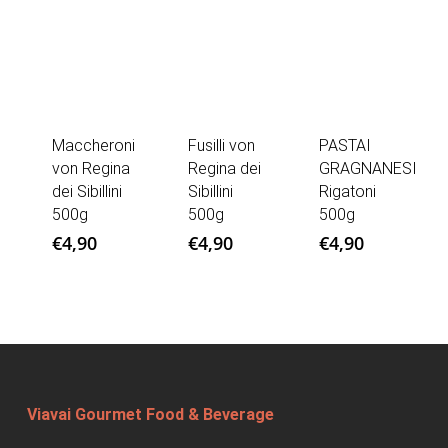
Maccheroni
Fusilli von
PASTAI
von Regina
Regina dei
GRAGNANESI
dei Sibillini
Sibillini
Rigatoni
500g
500g
500g
€
4,90
€
4,90
€
4,90
Viavai Gourmet Food & Beverage