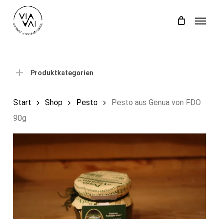
Skip
Menu
to
Close
Einkaufswagen
Cart
main
content
Produktkategorien
Start
Shop
Pesto
Pesto aus Genua von FDO
90g