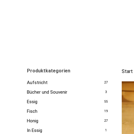
Skip
to
main
content
Produktkategorien
Start
Aufstricht
27
Bücher und Souvenir
3
Essig
55
Fisch
19
Honig
27
In Essig
1