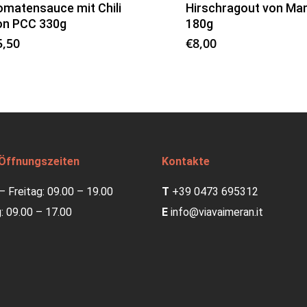
omatensauce mit Chili
Hirschragout von Mar
on PCC 330g
180g
5,50
€
8,00
Öffnungszeiten
Kontakte
 Freitag: 09.00 – 19.00
T
+39 0473 695312
 09.00 – 17.00
E
info@viavaimeran.it