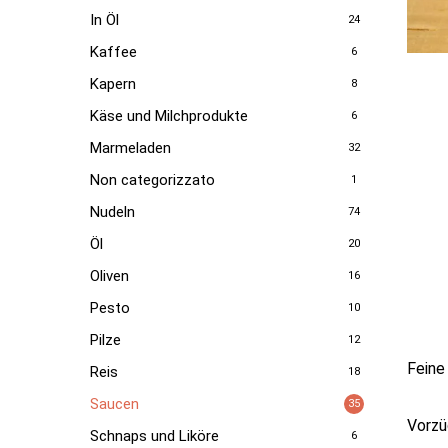
In Öl
24
Kaffee
6
Kapern
8
Käse und Milchprodukte
6
Marmeladen
32
Non categorizzato
1
Nudeln
74
Öl
20
Oliven
16
Pesto
10
Pilze
12
Feine
Reis
18
Saucen
35
Vorzü
Schnaps und Liköre
6