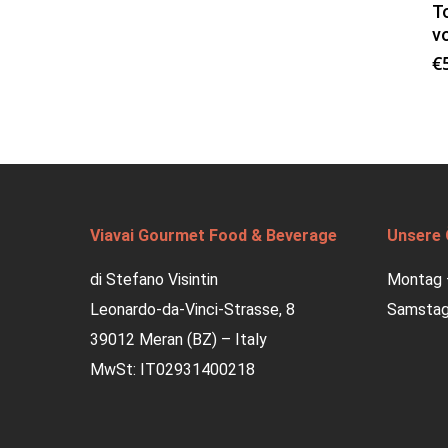
T
v
€
Viavai Gourmet Food & Beverage
Unsere 
di Stefano Visintin
Montag –
Leonardo-da-Vinci-Strasse, 8
Samstag:
39012 Meran (BZ) – Italy
MwSt: IT02931400218