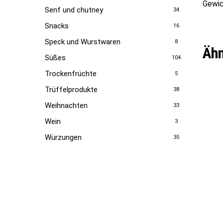
Gewic
Senf und chutney
34
Snacks
16
Speck und Wurstwaren
8
Ähn
Süßes
104
Trockenfrüchte
5
Trüffelprodukte
38
Weihnachten
33
Wein
3
Würzungen
35