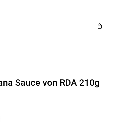
Close
en
Cart
ana Sauce von RDA 210g