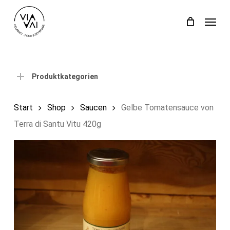
Skip
Menu
to
Close
Einkaufswagen
Cart
main
content
Produktkategorien
Start
Shop
Saucen
Gelbe Tomatensauce von
Terra di Santu Vitu 420g