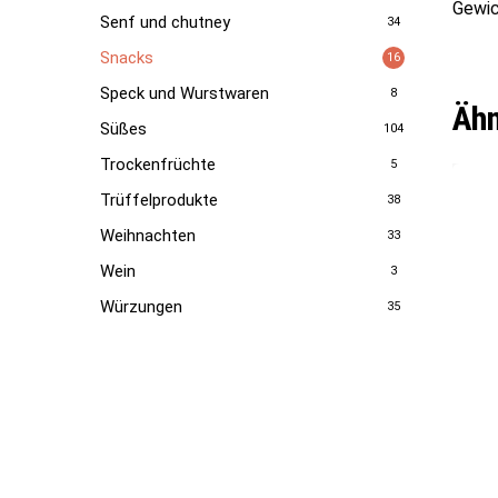
Gewic
Senf und chutney
34
Snacks
16
Speck und Wurstwaren
8
Ähn
Süßes
104
Trockenfrüchte
5
Trüffelprodukte
38
Weihnachten
33
Wein
3
Würzungen
35