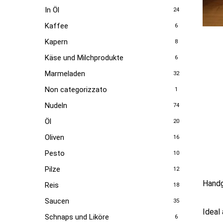
In Öl
24
Kaffee
6
Kapern
8
Käse und Milchprodukte
6
Marmeladen
32
Non categorizzato
1
Nudeln
74
Öl
20
Oliven
16
Pesto
10
Pilze
12
Handg
Reis
18
Saucen
35
Ideal
Schnaps und Liköre
6