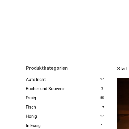
Skip
to
main
content
Produktkategorien
Start
Aufstricht
27
Bücher und Souvenir
3
Essig
55
Fisch
19
Honig
27
In Essig
1