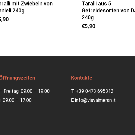
ralli mit Zwiebeln von
Taralli aus 5
nieli 240g
Getreidesorten von Da
240g
5,90
€
5,90
Öffnungszeiten
Kontakte
 Freitag: 09.00 – 19.00
T
+39 0473 695312
 09.00 – 17.00
E
info@viavaimeran.it