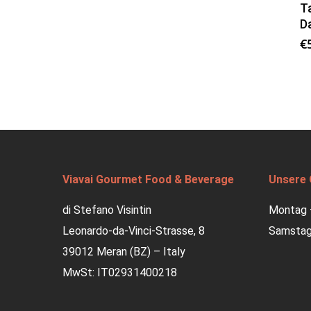
Ta
Da
€
Viavai Gourmet Food & Beverage
Unsere 
di Stefano Visintin
Montag –
Leonardo-da-Vinci-Strasse, 8
Samstag:
39012 Meran (BZ) – Italy
MwSt: IT02931400218