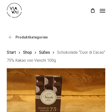
Skip
Menu
to
Close
Einkaufswagen
Cart
main
content
Produktkategorien
Start
Shop
Süßes
Schokolade “Cuor di Cacao”
75% Kakao von Venchi 100g