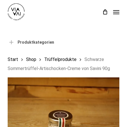
Skip
Menu
to
Close
Einkaufswagen
Cart
main
content
Produktkategorien
Start
Shop
Trüffelprodukte
Schwarze
Sommertrüffel-Artischocken-Creme von Savini 90g