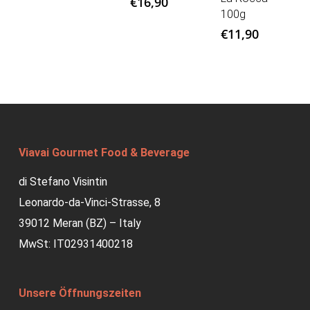
€
16,90
100g
€
11,90
Viavai Gourmet Food & Beverage
di Stefano Visintin
Leonardo-da-Vinci-Strasse, 8
39012 Meran (BZ) – Italy
MwSt: IT02931400218
Unsere Öffnungszeiten