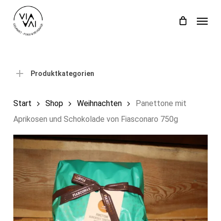
Skip
Menu
to
Close
Einkaufswagen
Cart
main
content
Produktkategorien
Start
Shop
Weihnachten
Panettone mit
Aprikosen und Schokolade von Fiasconaro 750g