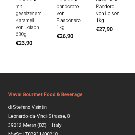
mit
pandorato
Pandoro
gesalzenem
von
von Loison
Karamell
Fiasconaro
1kg
von Loison
1kg
€
27,90
600g
€
26,90
€
23,90
Viavai Gourmet Food & Beverage
di Stefano Visintin
Leonardo-da-Vinci-Strasse, 8
39012 Meran (BZ) – Italy
MwSt: IT02931400218