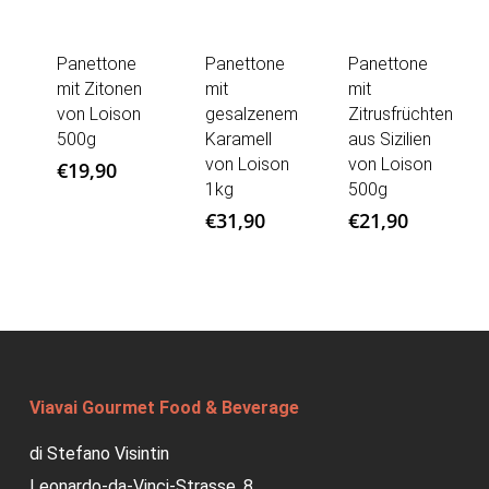
Panettone
Panettone
Panettone
mit Zitonen
mit
mit
von Loison
gesalzenem
Zitrusfrüchten
500g
Karamell
aus Sizilien
von Loison
von Loison
€
19,90
1kg
500g
€
31,90
€
21,90
Viavai Gourmet Food & Beverage
di Stefano Visintin
Leonardo-da-Vinci-Strasse, 8