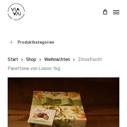
Skip
Menu
to
Close
Einkaufswagen
Cart
main
content
Produktkategorien
Start
Shop
Weihnachten
Zitrusfrucht
Panettone von Loison 1kg