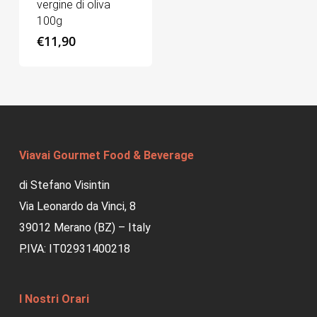
vergine di oliva
100g
€
11,90
Viavai Gourmet Food & Beverage
di Stefano Visintin
Via Leonardo da Vinci, 8
39012 Merano (BZ) – Italy
P.IVA: IT02931400218
I Nostri Orari