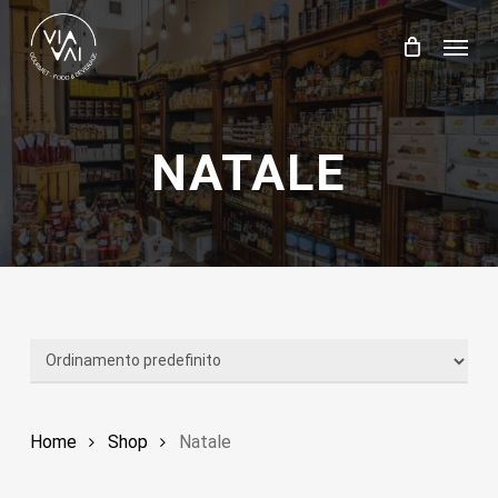
Skip
Menu
to
Close
Carrello
Cart
main
content
NATALE
Home
Shop
Natale