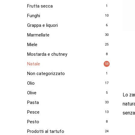
Frutta secca
1
Funghi
10
Grappa e liquori
6
Marmellate
30
Miele
25
Mostarda e chutney
8
Natale
58
Non categorizzato
1
Olio
17
Olive
5
Lo za
Pasta
33
natur
Pesce
13
senza
Pesto
8
Prodotti al tartufo
24