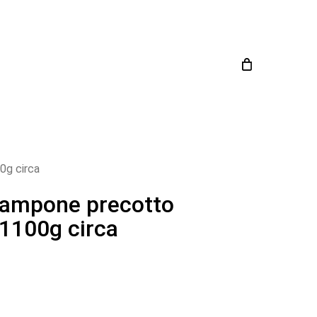
Close
Cart
0g circa
ampone precotto
 1100g circa