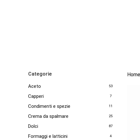
Skip
to
main
content
Categorie
Hom
Aceto
53
Capperi
7
Condimenti e spezie
11
Crema da spalmare
25
Dolci
87
Formaggi e latticini
4