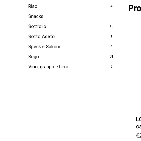
Pro
Riso
4
Snacks
9
Sott'olio
18
Sotto Aceto
1
Speck e Salumi
4
Sugo
31
Vino, grappa e birra
3
L
c
€