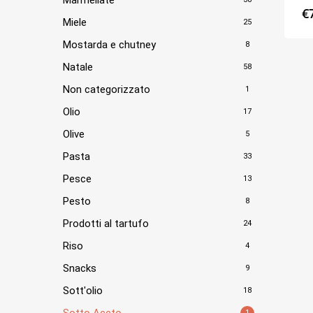
€
Miele
25
Mostarda e chutney
8
Natale
58
Non categorizzato
1
Olio
17
Olive
5
Pasta
33
Pesce
13
Pesto
8
Prodotti al tartufo
24
Riso
4
Snacks
9
Sott'olio
18
Sotto Aceto
1