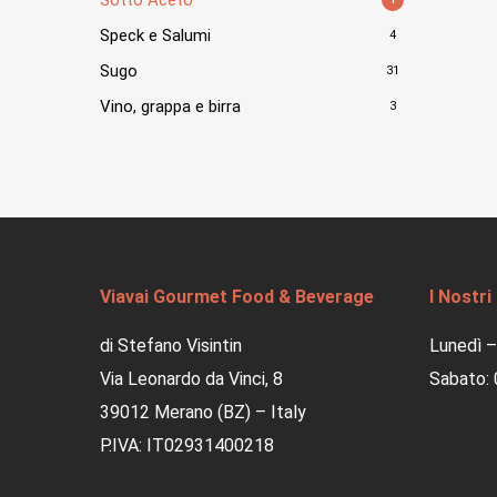
Speck e Salumi
4
Sugo
31
Vino, grappa e birra
3
Viavai Gourmet Food & Beverage
I Nostri
di Stefano Visintin
Lunedì –
Via Leonardo da Vinci, 8
Sabato: 
39012 Merano (BZ) – Italy
P.IVA: IT02931400218