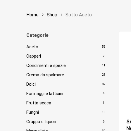
Home
Shop
Sotto Aceto
Categorie
Aceto
53
Capperi
7
Condimenti e spezie
11
Crema da spalmare
25
Dolci
87
Formaggi e latticini
4
Frutta secca
1
Funghi
10
S
Grappa e liquori
6
N
Marmellate
30