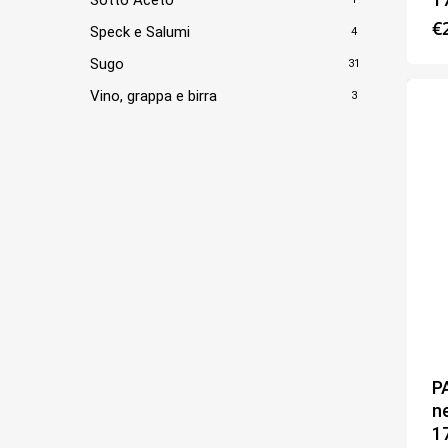
€
Speck e Salumi
4
Sugo
31
Vino, grappa e birra
3
P
ne
1