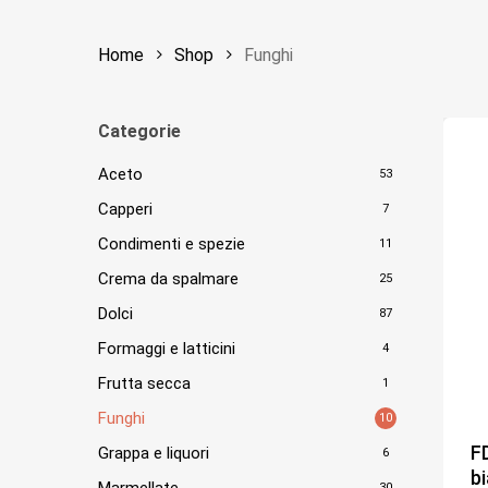
Home
Shop
Funghi
Categorie
Aceto
53
Capperi
7
Condimenti e spezie
11
Crema da spalmare
25
Dolci
87
Formaggi e latticini
4
Frutta secca
1
Funghi
10
F
Grappa e liquori
6
bi
Marmellate
30