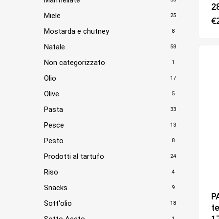
2
Miele
25
€
Mostarda e chutney
8
Natale
58
Non categorizzato
1
Olio
17
Olive
5
Pasta
33
Pesce
13
Pesto
8
Prodotti al tartufo
24
Riso
4
Snacks
9
P
Sott'olio
18
te
1
Sotto Aceto
1