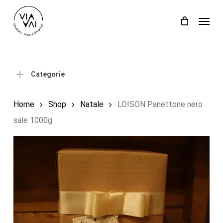
Skip
Menu
to
Close
Carrello
Cart
main
content
Categorie
Home
Shop
Natale
LOISON Panettone nero
sale 1000g