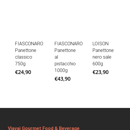
FIASCONARO
FIASCONARO
LOISON
Panettone
Panettone
Panettone
classico
al
nero sale
750g
pistacchio
600g
1000g
€
24,90
€
23,90
€
43,90
Viavai Gourmet Food & Beverage