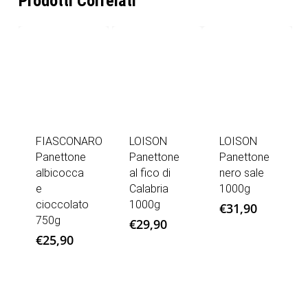
Prodotti Correlati
FIASCONARO
LOISON
LOISON
Panettone
Panettone
Panettone
albicocca
al fico di
nero sale
e
Calabria
1000g
cioccolato
1000g
€
31,90
750g
€
29,90
€
25,90