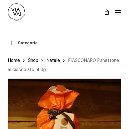
Skip
Menu
to
Close
Carrello
Cart
main
content
Categorie
Home
Shop
Natale
FIASCONARO Panettone
al cioccolato 500g