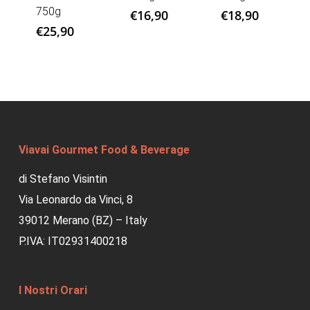
750g
€
16,90
€
18,90
€
25,90
Viavai Gourmet Food & Beverage
di Stefano Visintin
Via Leonardo da Vinci, 8
39012 Merano (BZ) – Italy
P.IVA: IT02931400218
I Nostri Orari