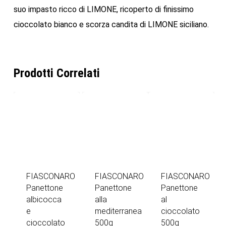
suo impasto ricco di LIMONE, ricoperto di finissimo
cioccolato bianco e scorza candita di LIMONE siciliano.
Prodotti Correlati
FIASCONARO
FIASCONARO
FIASCONARO
Panettone
Panettone
Panettone
albicocca
alla
al
e
mediterranea
cioccolato
cioccolato
500g
500g