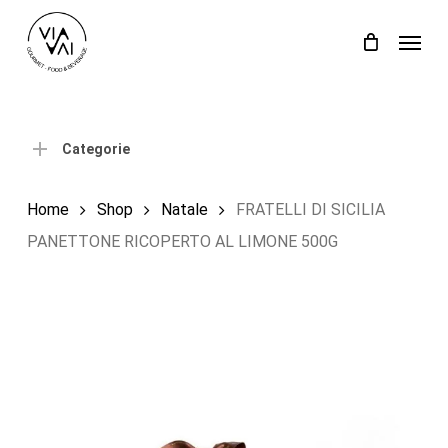
Skip
Menu
to
Close
Carrello
Cart
main
content
Categorie
Home
Shop
Natale
FRATELLI DI SICILIA
PANETTONE RICOPERTO AL LIMONE 500G