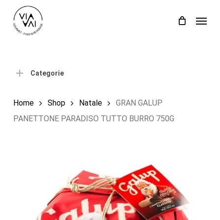
Skip
Menu
to
Close
Carrello
Cart
main
content
Categorie
Home
Shop
Natale
GRAN GALUP
PANETTONE PARADISO TUTTO BURRO 750G