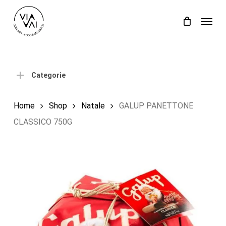
Skip
Menu
to
Close
Carrello
Cart
main
content
Categorie
Home
Shop
Natale
GALUP PANETTONE
CLASSICO 750G