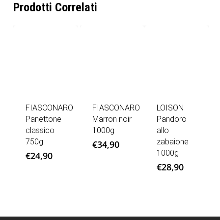
Prodotti Correlati
FIASCONARO
FIASCONARO
LOISON
Panettone
Marron noir
Pandoro
classico
1000g
allo
750g
zabaione
€
34,90
1000g
€
24,90
€
28,90