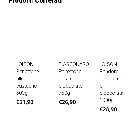
Prodotti Correlati
LOISON
FIASCONARO
LOISON
Panettone
Panettone
Pandoro
alle
pera e
alla crema
castagne
cioccolato
di
600g
750g
cioccolata
1000g
€
21,90
€
26,90
€
28,90