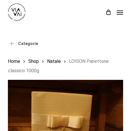
Skip
Menu
to
Close
Carrello
Cart
main
content
Categorie
Home
Shop
Natale
LOISON Panettone
classico 1000g