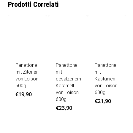
Prodotti Correlati
Panettone
Panettone
Panettone
mit Zitonen
mit
mit
von Loison
gesalzenem
Kastanien
500g
Karamell
von Loison
von Loison
600g
€
19,90
600g
€
21,90
€
23,90