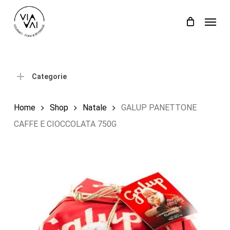
Skip
Menu
to
Close
Carrello
Cart
main
content
Categorie
Home
Shop
Natale
GALUP PANETTONE
CAFFE E CIOCCOLATA 750G