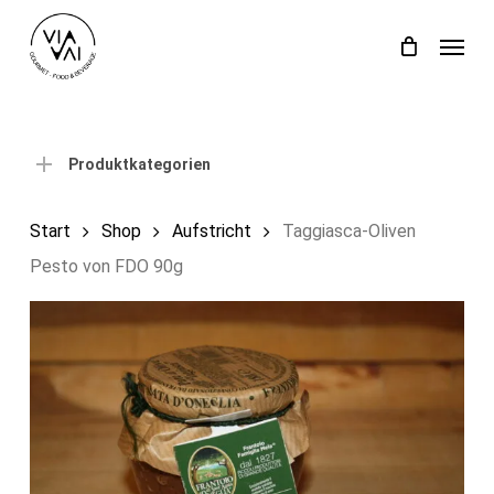
Skip
Menu
to
Close
Einkaufswagen
Cart
main
content
Produktkategorien
Start
Shop
Aufstricht
Taggiasca-Oliven
Pesto von FDO 90g