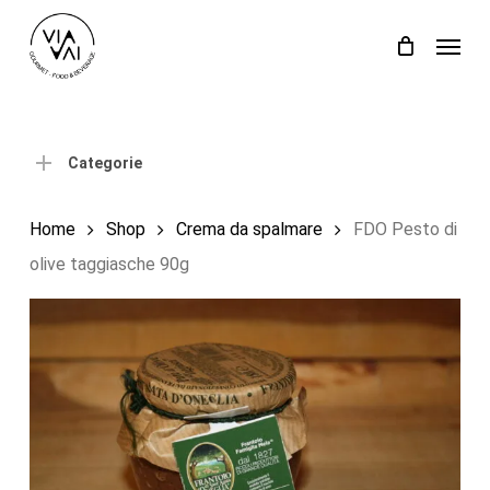
Skip
Menu
to
Close
Carrello
Cart
main
content
Categorie
Home
Shop
Crema da spalmare
FDO Pesto di
olive taggiasche 90g