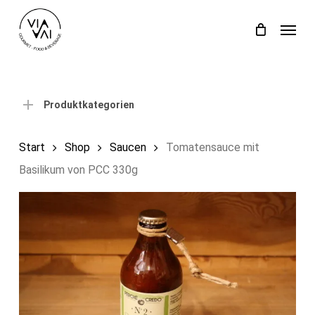
Skip
Menu
to
Close
Einkaufswagen
Cart
main
content
Produktkategorien
Start
Shop
Saucen
Tomatensauce mit
Basilikum von PCC 330g