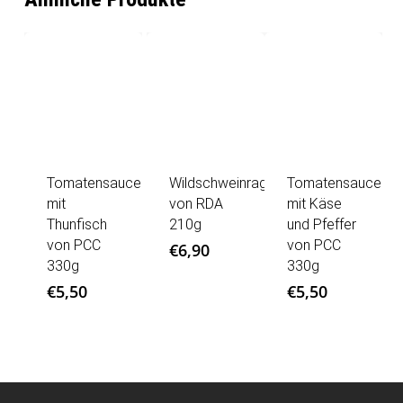
Tomatensauce
Wildschweinragout
Tomatensauce
mit
von RDA
mit Käse
Thunfisch
210g
und Pfeffer
von PCC
von PCC
€
6,90
330g
330g
€
5,50
€
5,50