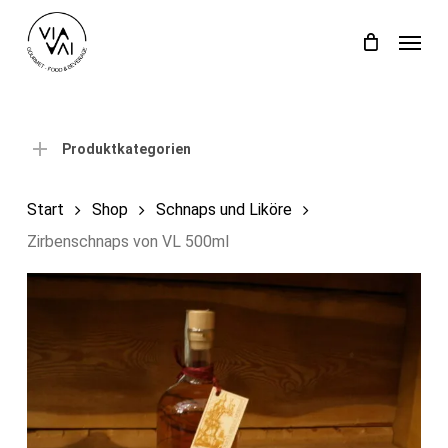
Skip
Menu
to
Close
Einkaufswagen
Cart
main
content
Produktkategorien
Start
Shop
Schnaps und Liköre
Zirbenschnaps von VL 500ml