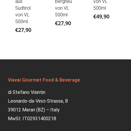
aus
Bergheu
von VL
Südtirol
von VL
500ml
von VL
500ml
€
49,90
500ml
€
27,90
€
27,90
Viavai Gourmet Food & Beverage
di Stefano Visintin
Leonardo-da-Vinci-Strasse, 8
39012 Meran (BZ) – Italy
MwSt: IT02931400218