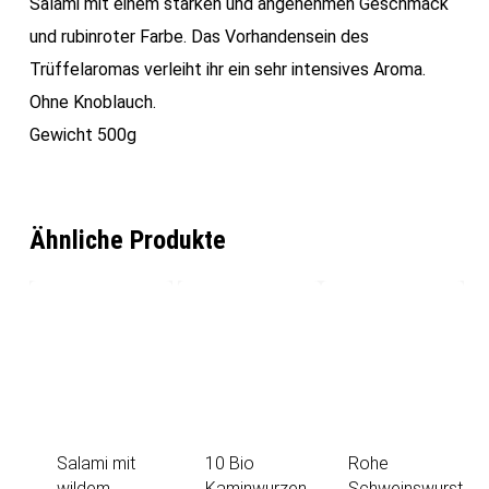
Salami mit einem starken und angenehmen Geschmack
und rubinroter Farbe. Das Vorhandensein des
Trüffelaromas verleiht ihr ein sehr intensives Aroma.
Ohne Knoblauch.
Gewicht 500g
Ähnliche Produkte
Salami mit
10 Bio
Rohe
wildem
Kaminwurzen
Schweinswurst