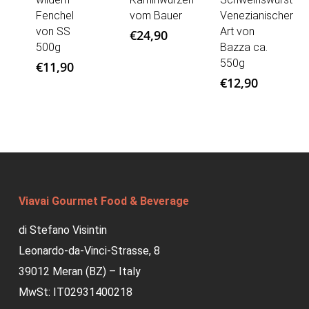
Fenchel
vom Bauer
Venezianischer
von SS
Art von
€
24,90
500g
Bazza ca.
550g
€
11,90
€
12,90
Viavai Gourmet Food & Beverage
di Stefano Visintin
Leonardo-da-Vinci-Strasse, 8
39012 Meran (BZ) – Italy
MwSt: IT02931400218