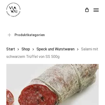
Skip
Menu
to
Close
Einkaufswagen
Cart
main
content
Produktkategorien
Start
Shop
Speck und Wurstwaren
Salami mit
schwarzem Trüffel von SS 500g